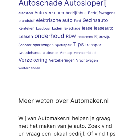
Autoschade
Autosloperij
Auto verkopen
bedrijfsbus
Bedrijfswagens
autostoel
elektrische auto
Gezinsauto
brandstof
Ford
lease
leaseauto
Kenteken
Laden
lakschade
Laadpaal
onderhoud
RDW
Leasen
Rijbewijs
repareren
Tips
sportwagen
transport
Scooter
spotrepair
tweedehands
uitdeuken
Verkoop
vervoermiddel
Verzekering
Verzekeringen
Vrachtwagen
winterbanden
Meer weten over Automaker.nl
Wij van Automaker.nl helpen je graag
met het maken van je auto. Zoek vind
en vraag een lokaal bedrijf. Of vind tips