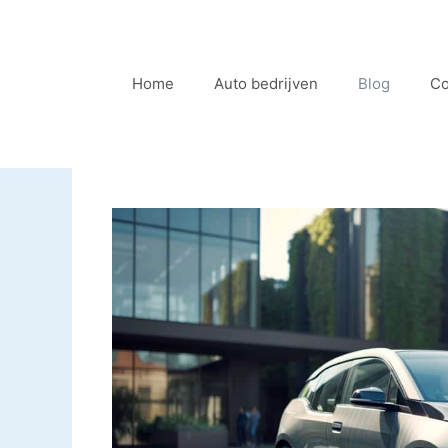
Ga
naar
de
Home
Auto bedrijven
Blog
Co
inhoud