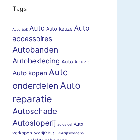
Tags
Auto
Auto
Auto-keuze
apk
Accu
accessoires
Autobanden
Autobekleding
Auto keuze
Auto
Auto kopen
Auto
onderdelen
reparatie
Autoschade
Autosloperij
Auto
autostoel
verkopen
bedrijfsbus
Bedrijfswagens