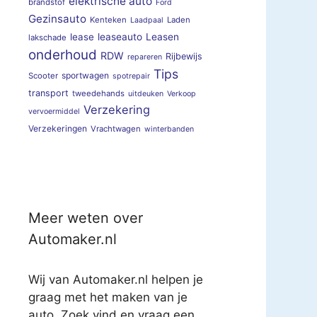
elektrische auto
brandstof
Ford
Gezinsauto
Kenteken
Laden
Laadpaal
lease
leaseauto
Leasen
lakschade
onderhoud
RDW
Rijbewijs
repareren
Tips
sportwagen
Scooter
spotrepair
transport
tweedehands
uitdeuken
Verkoop
Verzekering
vervoermiddel
Verzekeringen
Vrachtwagen
winterbanden
Meer weten over
Automaker.nl
Wij van Automaker.nl helpen je
graag met het maken van je
auto. Zoek vind en vraag een