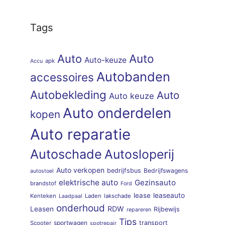
Tags
Auto
Auto
Auto-keuze
apk
Accu
Autobanden
accessoires
Autobekleding
Auto
Auto keuze
Auto onderdelen
kopen
Auto reparatie
Autoschade
Autosloperij
Auto verkopen
bedrijfsbus
Bedrijfswagens
autostoel
elektrische auto
Gezinsauto
brandstof
Ford
lease
leaseauto
Kenteken
Laden
lakschade
Laadpaal
onderhoud
RDW
Leasen
Rijbewijs
repareren
Tips
sportwagen
transport
Scooter
spotrepair