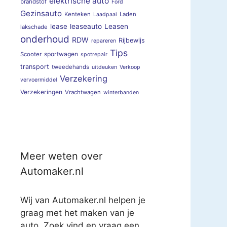
elektrische auto
brandstof
Ford
Gezinsauto
Kenteken
Laden
Laadpaal
lease
leaseauto
Leasen
lakschade
onderhoud
RDW
Rijbewijs
repareren
Tips
sportwagen
Scooter
spotrepair
transport
tweedehands
uitdeuken
Verkoop
Verzekering
vervoermiddel
Verzekeringen
Vrachtwagen
winterbanden
Meer weten over
Automaker.nl
Wij van Automaker.nl helpen je
graag met het maken van je
auto. Zoek vind en vraag een