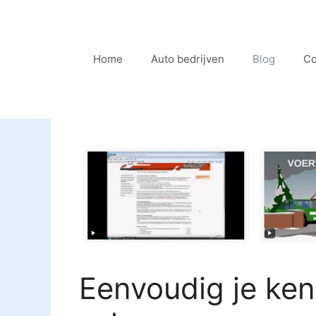
Ga
naar
de
Home
Auto bedrijven
Blog
Co
inhoud
Eenvoudig je ke