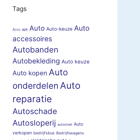
Tags
Auto
Auto
Auto-keuze
apk
Accu
accessoires
Autobanden
Autobekleding
Auto keuze
Auto
Auto kopen
Auto
onderdelen
reparatie
Autoschade
Autosloperij
Auto
autostoel
verkopen
bedrijfsbus
Bedrijfswagens