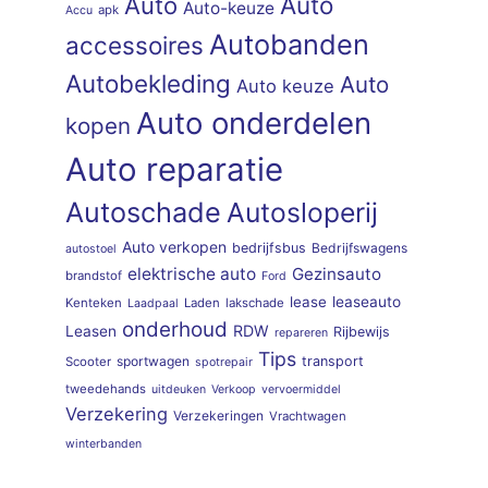
Auto
Auto
Auto-keuze
apk
Accu
Autobanden
accessoires
Autobekleding
Auto
Auto keuze
Auto onderdelen
kopen
Auto reparatie
Autoschade
Autosloperij
Auto verkopen
bedrijfsbus
Bedrijfswagens
autostoel
elektrische auto
Gezinsauto
brandstof
Ford
lease
leaseauto
Kenteken
Laden
lakschade
Laadpaal
onderhoud
RDW
Leasen
Rijbewijs
repareren
Tips
sportwagen
transport
Scooter
spotrepair
tweedehands
uitdeuken
Verkoop
vervoermiddel
Verzekering
Verzekeringen
Vrachtwagen
winterbanden