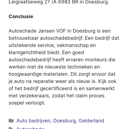
Leigraafseweg 27 /A 6983 BR in Doesburg.
Conclusie
Autoschade Jansen VOF in Doesburg is een
betrouwbaar autoschadebedrijf. Een bedrijf dat
uitstekende service, vakmanschap en
klantgerichtheid biedt. Een goed
autoschadebedrijf heeft ervaren monteurs die
werken met de nieuwste technieken en
hoogwaardige materialen. Dit zorgt ervoor dat
je auto na reparatie weer als nieuw is. Kijk ook
of het bedrijf gecertificeerd is en samenwerkt
met verzekeraars, zodat het claim proces
soepel verloopt.
Categorieën
Auto bedrijven
,
Doesburg
,
Gelderland
Tags