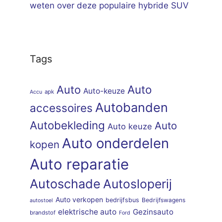
weten over deze populaire hybride SUV
Tags
Auto
Auto
Auto-keuze
apk
Accu
Autobanden
accessoires
Autobekleding
Auto
Auto keuze
Auto onderdelen
kopen
Auto reparatie
Autoschade
Autosloperij
Auto verkopen
bedrijfsbus
Bedrijfswagens
autostoel
elektrische auto
Gezinsauto
brandstof
Ford