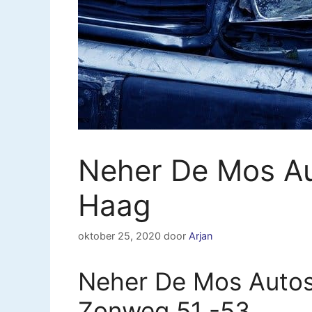
Neher De Mos A
Haag
oktober 25, 2020
door
Arjan
Neher De Mos Auto
Zonweg 51 -53