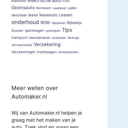
elektrische auto
brandstof
Ford
Gezinsauto
Kenteken
Laden
Laadpaal
lease
leaseauto
Leasen
lakschade
onderhoud
RDW
Rijbewijs
repareren
Tips
sportwagen
Scooter
spotrepair
transport
tweedehands
uitdeuken
Verkoop
Verzekering
vervoermiddel
Verzekeringen
Vrachtwagen
winterbanden
Meer weten over
Automaker.nl
Wij van Automaker.nl helpen je
graag met het maken van je
auto. Zoek vind en vraag een