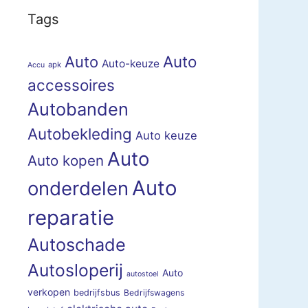
Tags
Auto
Auto
Auto-keuze
apk
Accu
accessoires
Autobanden
Autobekleding
Auto keuze
Auto
Auto kopen
Auto
onderdelen
reparatie
Autoschade
Autosloperij
Auto
autostoel
verkopen
bedrijfsbus
Bedrijfswagens