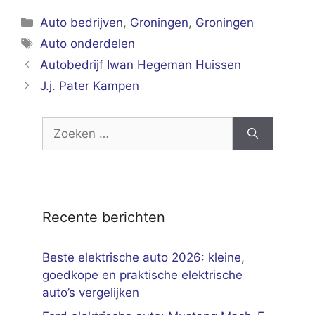
Categorieën
Auto bedrijven
,
Groningen
,
Groningen
Tags
Auto onderdelen
Autobedrijf Iwan Hegeman Huissen
J.j. Pater Kampen
Zoek
naar:
Recente berichten
Beste elektrische auto 2026: kleine,
goedkope en praktische elektrische
auto’s vergelijken