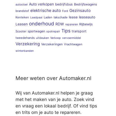
Auto verkopen
bedrijfsbus
Bedrijfswagens
autostoel
elektrische auto
Gezinsauto
brandstof
Ford
lease
leaseauto
Kenteken
Laden
lakschade
Laadpaal
onderhoud
RDW
Leasen
Rijbewijs
repareren
Tips
sportwagen
transport
Scooter
spotrepair
tweedehands
uitdeuken
Verkoop
vervoermiddel
Verzekering
Verzekeringen
Vrachtwagen
winterbanden
Meer weten over Automaker.nl
Wij van Automaker.nl helpen je graag
met het maken van je auto. Zoek vind
en vraag een lokaal bedrijf. Of vind tips
en trits om je auto te repareren.