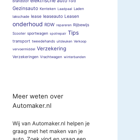
elektrische auto
brandstof
Ford
Gezinsauto
Kenteken
Laden
Laadpaal
lease
leaseauto
Leasen
lakschade
onderhoud
RDW
Rijbewijs
repareren
Tips
sportwagen
Scooter
spotrepair
transport
tweedehands
uitdeuken
Verkoop
Verzekering
vervoermiddel
Verzekeringen
Vrachtwagen
winterbanden
Meer weten over
Automaker.nl
Wij van Automaker.nl helpen je
graag met het maken van je
auto. Zoek vind en vraag een