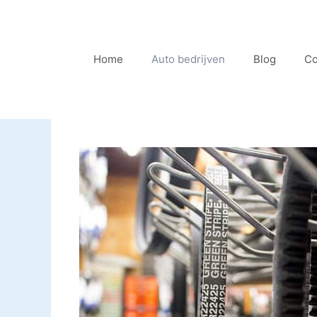
Ga
naar
de
Home
Auto bedrijven
Blog
Co
inhoud