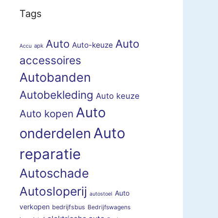
Tags
Auto
Auto
Auto-keuze
apk
Accu
accessoires
Autobanden
Autobekleding
Auto keuze
Auto
Auto kopen
Auto
onderdelen
reparatie
Autoschade
Autosloperij
Auto
autostoel
verkopen
bedrijfsbus
Bedrijfswagens