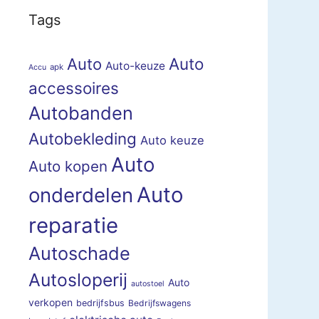
Tags
Auto
Auto
Auto-keuze
apk
Accu
accessoires
Autobanden
Autobekleding
Auto keuze
Auto
Auto kopen
Auto
onderdelen
reparatie
Autoschade
Autosloperij
Auto
autostoel
verkopen
bedrijfsbus
Bedrijfswagens