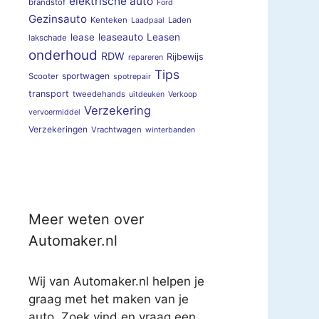
elektrische auto
brandstof
Ford
Gezinsauto
Kenteken
Laden
Laadpaal
lease
leaseauto
Leasen
lakschade
onderhoud
RDW
Rijbewijs
repareren
Tips
sportwagen
Scooter
spotrepair
transport
tweedehands
uitdeuken
Verkoop
Verzekering
vervoermiddel
Verzekeringen
Vrachtwagen
winterbanden
Meer weten over
Automaker.nl
Wij van Automaker.nl helpen je
graag met het maken van je
auto. Zoek vind en vraag een