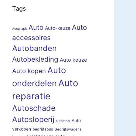
Tags
Auto
Auto
Auto-keuze
apk
Accu
accessoires
Autobanden
Autobekleding
Auto keuze
Auto
Auto kopen
Auto
onderdelen
reparatie
Autoschade
Autosloperij
Auto
autostoel
verkopen
bedrijfsbus
Bedrijfswagens