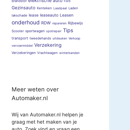
elektrische auto
brandstof
Ford
Gezinsauto
Kenteken
Laden
Laadpaal
lease
leaseauto
Leasen
lakschade
onderhoud
RDW
Rijbewijs
repareren
Tips
sportwagen
Scooter
spotrepair
transport
tweedehands
uitdeuken
Verkoop
Verzekering
vervoermiddel
Verzekeringen
Vrachtwagen
winterbanden
Meer weten over
Automaker.nl
Wij van Automaker.nl helpen je
graag met het maken van je
auto. Zoek vind en vraag een