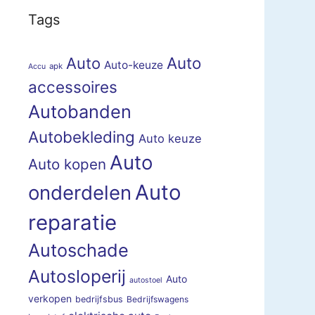
Tags
Auto
Auto
Auto-keuze
apk
Accu
accessoires
Autobanden
Autobekleding
Auto keuze
Auto
Auto kopen
Auto
onderdelen
reparatie
Autoschade
Autosloperij
Auto
autostoel
verkopen
bedrijfsbus
Bedrijfswagens