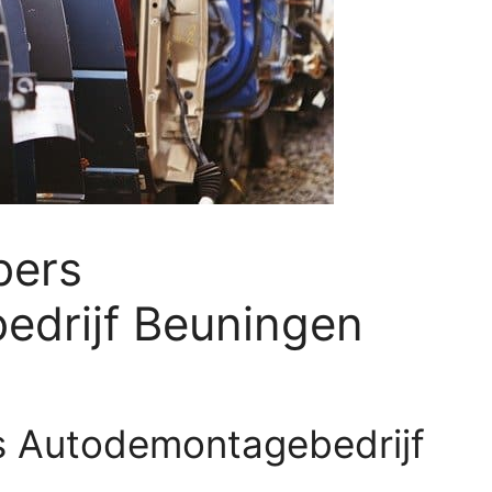
jbers
drijf Beuningen
ers Autodemontagebedrijf