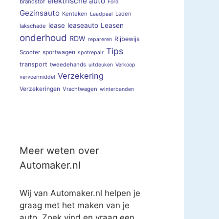
elektrische auto
brandstof
Ford
Gezinsauto
Kenteken
Laden
Laadpaal
lease
leaseauto
Leasen
lakschade
onderhoud
RDW
Rijbewijs
repareren
Tips
sportwagen
Scooter
spotrepair
transport
tweedehands
uitdeuken
Verkoop
Verzekering
vervoermiddel
Verzekeringen
Vrachtwagen
winterbanden
Meer weten over
Automaker.nl
Wij van Automaker.nl helpen je
graag met het maken van je
auto. Zoek vind en vraag een