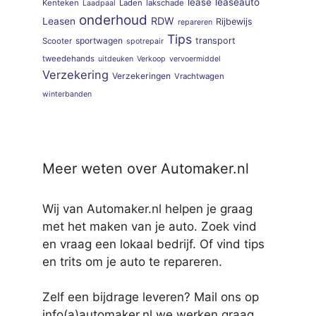
lease
leaseauto
Kenteken
Laden
lakschade
Laadpaal
onderhoud
RDW
Leasen
Rijbewijs
repareren
Tips
sportwagen
transport
Scooter
spotrepair
tweedehands
uitdeuken
Verkoop
vervoermiddel
Verzekering
Verzekeringen
Vrachtwagen
winterbanden
Meer weten over Automaker.nl
Wij van Automaker.nl helpen je graag
met het maken van je auto. Zoek vind
en vraag een lokaal bedrijf. Of vind tips
en trits om je auto te repareren.
Zelf een bijdrage leveren? Mail ons op
info(a)automaker.nl we werken graag