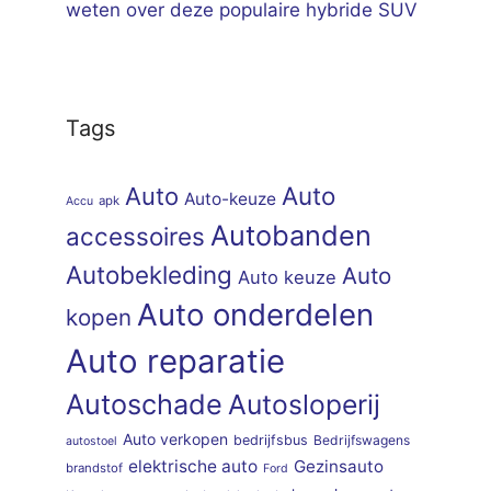
weten over deze populaire hybride SUV
Tags
Auto
Auto
Auto-keuze
apk
Accu
Autobanden
accessoires
Autobekleding
Auto
Auto keuze
Auto onderdelen
kopen
Auto reparatie
Autoschade
Autosloperij
Auto verkopen
bedrijfsbus
Bedrijfswagens
autostoel
elektrische auto
Gezinsauto
brandstof
Ford