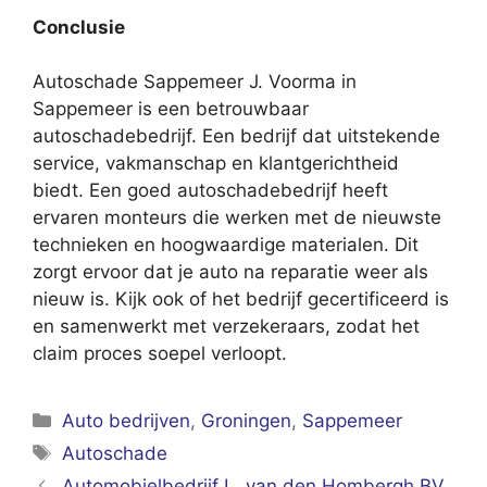
Conclusie
Autoschade Sappemeer J. Voorma in
Sappemeer is een betrouwbaar
autoschadebedrijf. Een bedrijf dat uitstekende
service, vakmanschap en klantgerichtheid
biedt. Een goed autoschadebedrijf heeft
ervaren monteurs die werken met de nieuwste
technieken en hoogwaardige materialen. Dit
zorgt ervoor dat je auto na reparatie weer als
nieuw is. Kijk ook of het bedrijf gecertificeerd is
en samenwerkt met verzekeraars, zodat het
claim proces soepel verloopt.
Categorieën
Auto bedrijven
,
Groningen
,
Sappemeer
Tags
Autoschade
Automobielbedrijf L. van den Hombergh BV