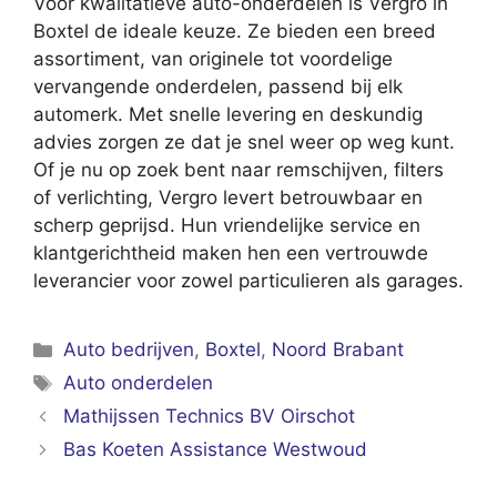
Voor kwalitatieve auto-onderdelen is Vergro in
Boxtel de ideale keuze. Ze bieden een breed
assortiment, van originele tot voordelige
vervangende onderdelen, passend bij elk
automerk. Met snelle levering en deskundig
advies zorgen ze dat je snel weer op weg kunt.
Of je nu op zoek bent naar remschijven, filters
of verlichting, Vergro levert betrouwbaar en
scherp geprijsd. Hun vriendelijke service en
klantgerichtheid maken hen een vertrouwde
leverancier voor zowel particulieren als garages.
Categorieën
Auto bedrijven
,
Boxtel
,
Noord Brabant
Tags
Auto onderdelen
Mathijssen Technics BV Oirschot
Bas Koeten Assistance Westwoud