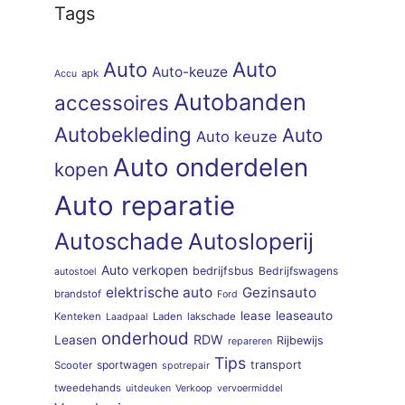
Tags
Auto
Auto
Auto-keuze
apk
Accu
Autobanden
accessoires
Autobekleding
Auto
Auto keuze
Auto onderdelen
kopen
Auto reparatie
Autoschade
Autosloperij
Auto verkopen
bedrijfsbus
Bedrijfswagens
autostoel
elektrische auto
Gezinsauto
brandstof
Ford
lease
leaseauto
Kenteken
Laden
lakschade
Laadpaal
onderhoud
RDW
Leasen
Rijbewijs
repareren
Tips
sportwagen
transport
Scooter
spotrepair
tweedehands
uitdeuken
Verkoop
vervoermiddel