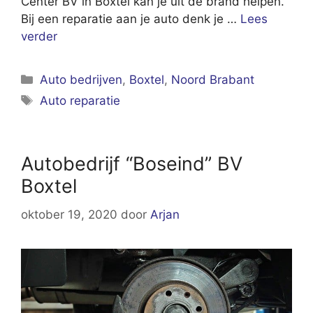
Center BV in Boxtel kan je uit de brand helpen.
Bij een reparatie aan je auto denk je …
Lees
verder
Categorieën
Auto bedrijven
,
Boxtel
,
Noord Brabant
Tags
Auto reparatie
Autobedrijf “Boseind” BV
Boxtel
oktober 19, 2020
door
Arjan