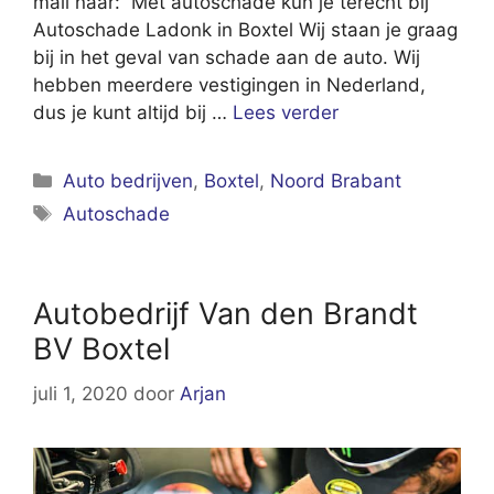
mail naar: Met autoschade kun je terecht bij
Autoschade Ladonk in Boxtel Wij staan je graag
bij in het geval van schade aan de auto. Wij
hebben meerdere vestigingen in Nederland,
dus je kunt altijd bij …
Lees verder
Categorieën
Auto bedrijven
,
Boxtel
,
Noord Brabant
Tags
Autoschade
Autobedrijf Van den Brandt
BV Boxtel
juli 1, 2020
door
Arjan