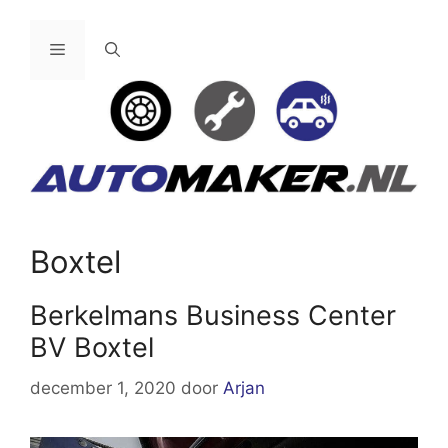
Ga
naar
Menu
de
inhoud
Boxtel
Berkelmans Business Center
BV Boxtel
december 1, 2020
door
Arjan