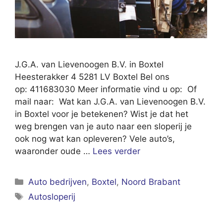
J.G.A. van Lievenoogen B.V. in Boxtel
Heesterakker 4 5281 LV Boxtel Bel ons
op: 411683030 Meer informatie vind u op: Of
mail naar: Wat kan J.G.A. van Lievenoogen B.V.
in Boxtel voor je betekenen? Wist je dat het
weg brengen van je auto naar een sloperij je
ook nog wat kan opleveren? Vele auto’s,
waaronder oude …
Lees verder
Categorieën
Auto bedrijven
,
Boxtel
,
Noord Brabant
Tags
Autosloperij