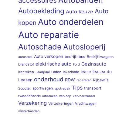
accessoires
Autobekleding
Auto
Auto keuze
Auto onderdelen
kopen
Auto reparatie
Autoschade
Autosloperij
Auto verkopen
bedrijfsbus
Bedrijfswagens
autostoel
elektrische auto
Gezinsauto
brandstof
Ford
lease
leaseauto
Kenteken
Laden
lakschade
Laadpaal
onderhoud
RDW
Leasen
Rijbewijs
repareren
Tips
sportwagen
transport
Scooter
spotrepair
tweedehands
uitdeuken
Verkoop
vervoermiddel
Verzekering
Verzekeringen
Vrachtwagen
winterbanden