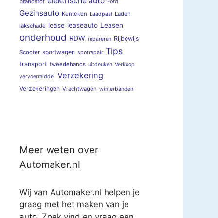
elektrische auto
brandstof
Ford
Gezinsauto
Kenteken
Laden
Laadpaal
lease
leaseauto
Leasen
lakschade
onderhoud
RDW
Rijbewijs
repareren
Tips
sportwagen
Scooter
spotrepair
transport
tweedehands
uitdeuken
Verkoop
Verzekering
vervoermiddel
Verzekeringen
Vrachtwagen
winterbanden
Meer weten over
Automaker.nl
Wij van Automaker.nl helpen je
graag met het maken van je
auto. Zoek vind en vraag een