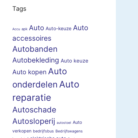
Tags
Auto
Auto
Auto-keuze
apk
Accu
accessoires
Autobanden
Autobekleding
Auto keuze
Auto
Auto kopen
Auto
onderdelen
reparatie
Autoschade
Autosloperij
Auto
autostoel
verkopen
bedrijfsbus
Bedrijfswagens