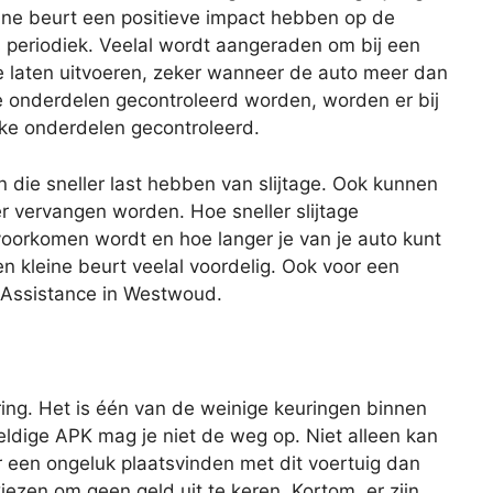
ine beurt een positieve impact hebben op de
s periodiek. Veelal wordt aangeraden om bij een
te laten uitvoeren, zeker wanneer de auto meer dan
lle onderdelen gecontroleerd worden, worden er bij
eke onderdelen gecontroleerd.
n die sneller last hebben van slijtage. Ook kunnen
er vervangen worden. Hoe sneller slijtage
oorkomen wordt en hoe langer je van je auto kunt
en kleine beurt veelal voordelig. Ook voor een
n Assistance in Westwoud.
ing. Het is één van de weinige keuringen binnen
geldige APK mag je niet de weg op. Niet alleen kan
r een ongeluk plaatsvinden met dit voertuig dan
iezen om geen geld uit te keren. Kortom, er zijn