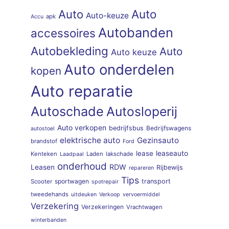
Auto
Auto
Auto-keuze
apk
Accu
Autobanden
accessoires
Autobekleding
Auto
Auto keuze
Auto onderdelen
kopen
Auto reparatie
Autoschade
Autosloperij
Auto verkopen
bedrijfsbus
Bedrijfswagens
autostoel
elektrische auto
Gezinsauto
brandstof
Ford
lease
leaseauto
Kenteken
Laden
lakschade
Laadpaal
onderhoud
RDW
Leasen
Rijbewijs
repareren
Tips
sportwagen
transport
Scooter
spotrepair
tweedehands
uitdeuken
Verkoop
vervoermiddel
Verzekering
Verzekeringen
Vrachtwagen
winterbanden