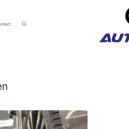
ntact
en