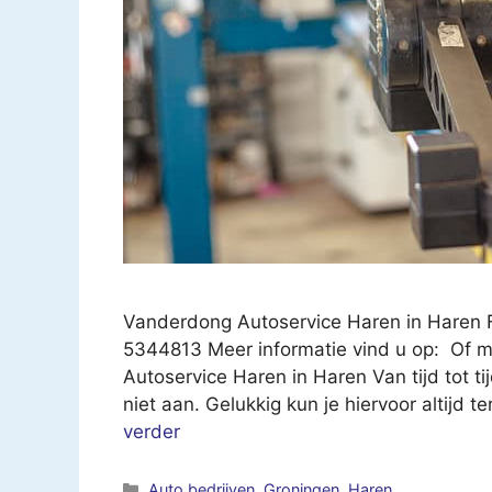
Vanderdong Autoservice Haren in Haren 
5344813 Meer informatie vind u op: Of ma
Autoservice Haren in Haren Van tijd tot ti
niet aan. Gelukkig kun je hiervoor altijd
verder
Categorieën
Auto bedrijven
,
Groningen
,
Haren