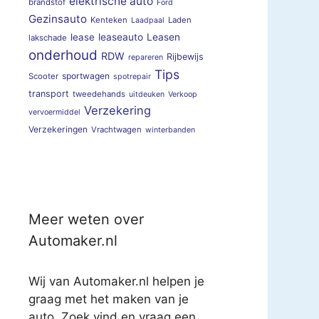
elektrische auto
brandstof
Ford
Gezinsauto
Kenteken
Laden
Laadpaal
lease
leaseauto
Leasen
lakschade
onderhoud
RDW
Rijbewijs
repareren
Tips
sportwagen
Scooter
spotrepair
transport
tweedehands
uitdeuken
Verkoop
Verzekering
vervoermiddel
Verzekeringen
Vrachtwagen
winterbanden
Meer weten over
Automaker.nl
Wij van Automaker.nl helpen je
graag met het maken van je
auto. Zoek vind en vraag een