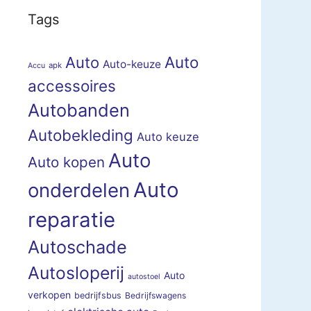
Tags
Auto
Auto
Auto-keuze
apk
Accu
accessoires
Autobanden
Autobekleding
Auto keuze
Auto
Auto kopen
Auto
onderdelen
reparatie
Autoschade
Autosloperij
Auto
autostoel
verkopen
bedrijfsbus
Bedrijfswagens