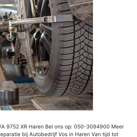
1 /A 9752 XR Haren Bel ons op: 050-3094900 Meer
eparatie bij Autobedrijf Vos in Haren Van tijd tot