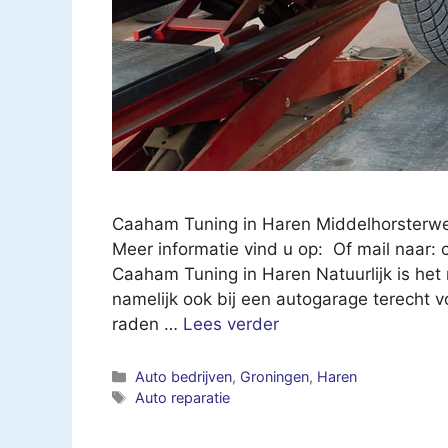
Caaham Tuning in Haren Middelhorsterw
Meer informatie vind u op: Of mail naar:
Caaham Tuning in Haren Natuurlijk is het n
namelijk ook bij een autogarage terecht 
raden …
Lees verder
Categorieën
Auto bedrijven
,
Groningen
,
Haren
Tags
Auto reparatie