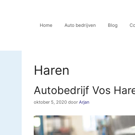
Ga
naar
de
Home
Auto bedrijven
Blog
Co
inhoud
Haren
Autobedrijf Vos Har
oktober 5, 2020
door
Arjan