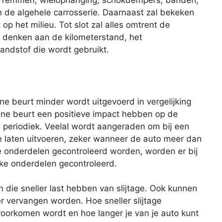
de remmen, wielophanging, schokdempers, banden,
 en de algehele carrosserie. Daarnaast zal bekeken
op het milieu. Tot slot zal alles omtrent de
je denken aan de kilometerstand, het
andstof die wordt gebruikt.
eine beurt minder wordt uitgevoerd in vergelijking
ine beurt een positieve impact hebben op de
s periodiek. Veelal wordt aangeraden om bij een
te laten uitvoeren, zeker wanneer de auto meer dan
lle onderdelen gecontroleerd worden, worden er bij
eke onderdelen gecontroleerd.
n die sneller last hebben van slijtage. Ook kunnen
er vervangen worden. Hoe sneller slijtage
oorkomen wordt en hoe langer je van je auto kunt