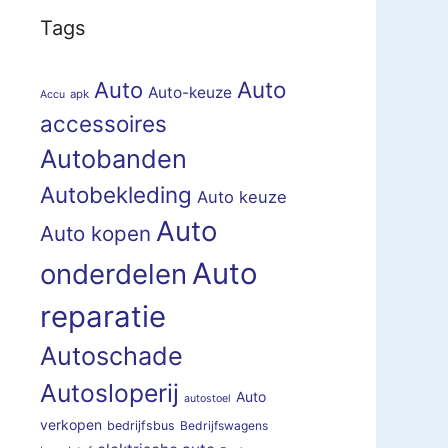
Tags
Auto
Auto
Auto-keuze
apk
Accu
accessoires
Autobanden
Autobekleding
Auto keuze
Auto
Auto kopen
Auto
onderdelen
reparatie
Autoschade
Autosloperij
Auto
autostoel
verkopen
bedrijfsbus
Bedrijfswagens