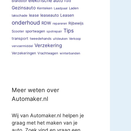
elektrische auto
brandstof
Ford
Gezinsauto
Kenteken
Laden
Laadpaal
lease
leaseauto
Leasen
lakschade
onderhoud
RDW
Rijbewijs
repareren
Tips
sportwagen
Scooter
spotrepair
transport
tweedehands
uitdeuken
Verkoop
Verzekering
vervoermiddel
Verzekeringen
Vrachtwagen
winterbanden
Meer weten over
Automaker.nl
Wij van Automaker.nl helpen je
graag met het maken van je
auto. Zoek vind en vraag een