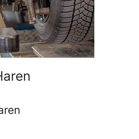
Haren
aren