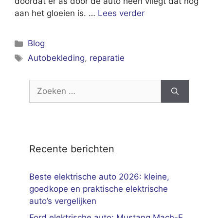
doordat er as door de auto heen vliegt dat nog
aan het gloeien is. …
Lees verder
Categorieën
Blog
Tags
Autobekleding
,
reparatie
Zoek
naar:
Recente berichten
Beste elektrische auto 2026: kleine,
goedkope en praktische elektrische
auto’s vergelijken
Ford elektrische auto: Mustang Mach-E,