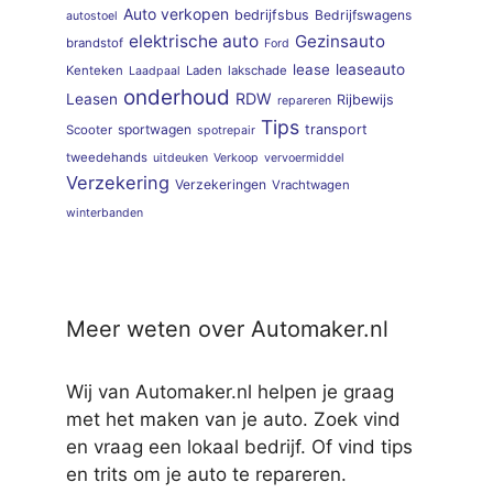
Auto verkopen
bedrijfsbus
Bedrijfswagens
autostoel
elektrische auto
Gezinsauto
brandstof
Ford
lease
leaseauto
Kenteken
Laden
lakschade
Laadpaal
onderhoud
RDW
Leasen
Rijbewijs
repareren
Tips
sportwagen
transport
Scooter
spotrepair
tweedehands
uitdeuken
Verkoop
vervoermiddel
Verzekering
Verzekeringen
Vrachtwagen
winterbanden
Meer weten over Automaker.nl
Wij van Automaker.nl helpen je graag
met het maken van je auto. Zoek vind
en vraag een lokaal bedrijf. Of vind tips
en trits om je auto te repareren.