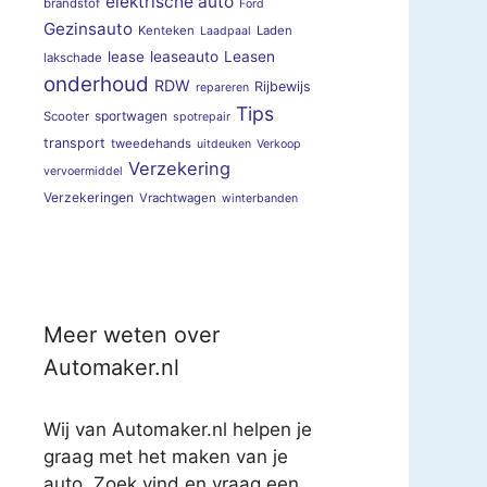
elektrische auto
brandstof
Ford
Gezinsauto
Kenteken
Laden
Laadpaal
lease
leaseauto
Leasen
lakschade
onderhoud
RDW
Rijbewijs
repareren
Tips
sportwagen
Scooter
spotrepair
transport
tweedehands
uitdeuken
Verkoop
Verzekering
vervoermiddel
Verzekeringen
Vrachtwagen
winterbanden
Meer weten over
Automaker.nl
Wij van Automaker.nl helpen je
graag met het maken van je
auto. Zoek vind en vraag een