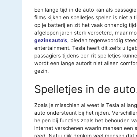
Een lange tijd in de auto kan als passagie
films kijken en spelletjes spelen is niet a
op je batterij en zit het vaak onhandig tij
afgelopen jaren sterk verbeterd, maar 
gezinsauto’s
, bieden tegenwoordig steed
entertainment. Tesla heeft dit zelfs uitg
passagiers tijdens een rit spelletjes kun
wordt een lange autorit niet alleen comf
gezin.
Spelletjes in de auto.
Zoals je misschien al weet is Tesla al la
auto ondersteunt bij het rijden. Verschi
helpen bij functies zoals het behouden van 
internet verschenen waarin mensen een sp
reed. Natuurlijk denken veel mensen dat d