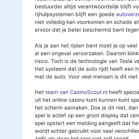
bestuurder altijd verantwoordelijk blijft 
rijhulpsystemen blijft een goede
autoverz
niet volledig kan voorkomen en schade al
ervoor dat je beter beschermd bent tege
Als je aan het rijden bent moet je op veel
al een ongeval veroorzaken. Daarom klinkt
risico. Toch is de technologie van Tesla
Het systeem dat de auto rijdt heeft een 
met de auto. Voor veel mensen is dit nie
Het
team van CasinoScout.nl
heeft specia
uit het online casino kunt kunnen kunt sp
het scherm aanraken. Doe je dit niet, dan
spel is actief op een groot display dat cen
spel opstart een melding aangeeft dat het
wordt echter gebruikt voor veel verschille
zelfs als deze het spel niet zelf speelt.