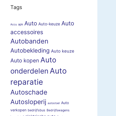
Tags
Auto
Auto
Auto-keuze
apk
Accu
accessoires
Autobanden
Autobekleding
Auto keuze
Auto
Auto kopen
Auto
onderdelen
reparatie
Autoschade
Autosloperij
Auto
autostoel
verkopen
bedrijfsbus
Bedrijfswagens