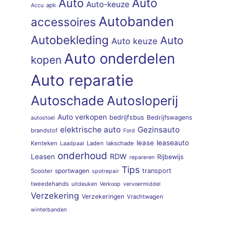
Auto
Auto
Auto-keuze
apk
Accu
Autobanden
accessoires
Autobekleding
Auto
Auto keuze
Auto onderdelen
kopen
Auto reparatie
Autoschade
Autosloperij
Auto verkopen
bedrijfsbus
Bedrijfswagens
autostoel
elektrische auto
Gezinsauto
brandstof
Ford
lease
leaseauto
Kenteken
Laden
lakschade
Laadpaal
onderhoud
RDW
Leasen
Rijbewijs
repareren
Tips
sportwagen
transport
Scooter
spotrepair
tweedehands
uitdeuken
Verkoop
vervoermiddel
Verzekering
Verzekeringen
Vrachtwagen
winterbanden