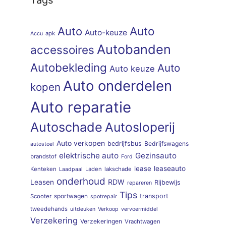
Auto
Auto
Auto-keuze
apk
Accu
Autobanden
accessoires
Autobekleding
Auto
Auto keuze
Auto onderdelen
kopen
Auto reparatie
Autoschade
Autosloperij
Auto verkopen
bedrijfsbus
Bedrijfswagens
autostoel
elektrische auto
Gezinsauto
brandstof
Ford
lease
leaseauto
Kenteken
Laden
lakschade
Laadpaal
onderhoud
RDW
Leasen
Rijbewijs
repareren
Tips
sportwagen
transport
Scooter
spotrepair
tweedehands
uitdeuken
Verkoop
vervoermiddel
Verzekering
Verzekeringen
Vrachtwagen