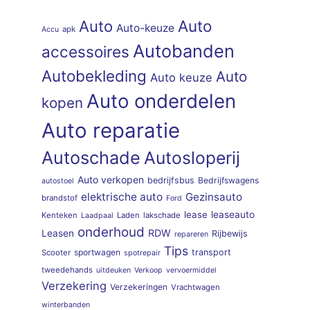
Auto
Auto
Auto-keuze
apk
Accu
Autobanden
accessoires
Autobekleding
Auto
Auto keuze
Auto onderdelen
kopen
Auto reparatie
Autoschade
Autosloperij
Auto verkopen
bedrijfsbus
Bedrijfswagens
autostoel
elektrische auto
Gezinsauto
brandstof
Ford
lease
leaseauto
Kenteken
Laden
lakschade
Laadpaal
onderhoud
RDW
Leasen
Rijbewijs
repareren
Tips
sportwagen
transport
Scooter
spotrepair
tweedehands
uitdeuken
Verkoop
vervoermiddel
Verzekering
Verzekeringen
Vrachtwagen
winterbanden