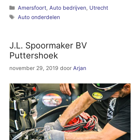
Categorieën
Amersfoort
,
Auto bedrijven
,
Utrecht
Tags
Auto onderdelen
J.L. Spoormaker BV
Puttershoek
november 29, 2019
door
Arjan