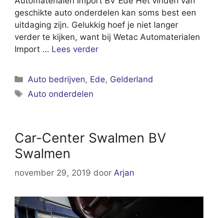
Automaterialen Import BV Ede Het vinden van
geschikte auto onderdelen kan soms best een
uitdaging zijn. Gelukkig hoef je niet langer
verder te kijken, want bij Wetac Automaterialen
Import …
Lees verder
Categorieën
Auto bedrijven
,
Ede
,
Gelderland
Tags
Auto onderdelen
Car-Center Swalmen BV
Swalmen
november 29, 2019
door
Arjan