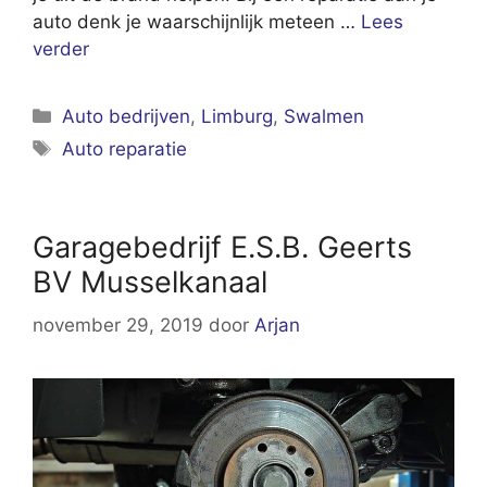
auto denk je waarschijnlijk meteen …
Lees
verder
Categorieën
Auto bedrijven
,
Limburg
,
Swalmen
Tags
Auto reparatie
Garagebedrijf E.S.B. Geerts
BV Musselkanaal
november 29, 2019
door
Arjan