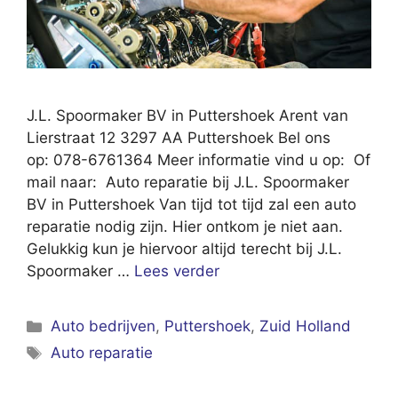
J.L. Spoormaker BV in Puttershoek Arent van
Lierstraat 12 3297 AA Puttershoek Bel ons
op: 078-6761364 Meer informatie vind u op: Of
mail naar: Auto reparatie bij J.L. Spoormaker
BV in Puttershoek Van tijd tot tijd zal een auto
reparatie nodig zijn. Hier ontkom je niet aan.
Gelukkig kun je hiervoor altijd terecht bij J.L.
Spoormaker …
Lees verder
Categorieën
Auto bedrijven
,
Puttershoek
,
Zuid Holland
Tags
Auto reparatie