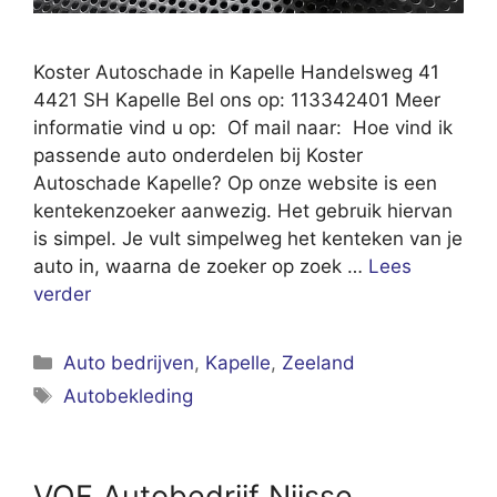
Koster Autoschade in Kapelle Handelsweg 41
4421 SH Kapelle Bel ons op: 113342401 Meer
informatie vind u op: Of mail naar: Hoe vind ik
passende auto onderdelen bij Koster
Autoschade Kapelle? Op onze website is een
kentekenzoeker aanwezig. Het gebruik hiervan
is simpel. Je vult simpelweg het kenteken van je
auto in, waarna de zoeker op zoek …
Lees
verder
Categorieën
Auto bedrijven
,
Kapelle
,
Zeeland
Tags
Autobekleding
VOF Autobedrijf Nijsse