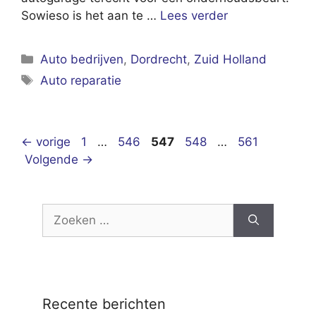
Sowieso is het aan te …
Lees verder
Categorieën
Auto bedrijven
,
Dordrecht
,
Zuid Holland
Tags
Auto reparatie
Pagina
Pagina
Pagina
Pagina
Pagina
←
vorige
1
…
546
547
548
…
561
Volgende
→
Zoek
naar:
Recente berichten