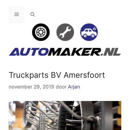
Ga
naar
Menu
de
inhoud
Truckparts BV Amersfoort
november 29, 2019
door
Arjan