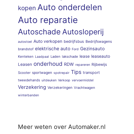
Auto onderdelen
kopen
Auto reparatie
Autoschade
Autosloperij
Auto verkopen
bedrijfsbus
Bedrijfswagens
autostoel
elektrische auto
Gezinsauto
brandstof
Ford
lease
leaseauto
Kenteken
Laden
lakschade
Laadpaal
onderhoud
RDW
Leasen
Rijbewijs
repareren
Tips
sportwagen
transport
Scooter
spotrepair
tweedehands
uitdeuken
Verkoop
vervoermiddel
Verzekering
Verzekeringen
Vrachtwagen
winterbanden
Meer weten over Automaker.nl