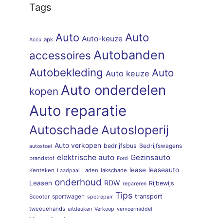
Tags
Auto
Auto
Auto-keuze
apk
Accu
Autobanden
accessoires
Autobekleding
Auto
Auto keuze
Auto onderdelen
kopen
Auto reparatie
Autoschade
Autosloperij
Auto verkopen
bedrijfsbus
Bedrijfswagens
autostoel
elektrische auto
Gezinsauto
brandstof
Ford
lease
leaseauto
Kenteken
Laden
lakschade
Laadpaal
onderhoud
RDW
Leasen
Rijbewijs
repareren
Tips
sportwagen
transport
Scooter
spotrepair
tweedehands
uitdeuken
Verkoop
vervoermiddel