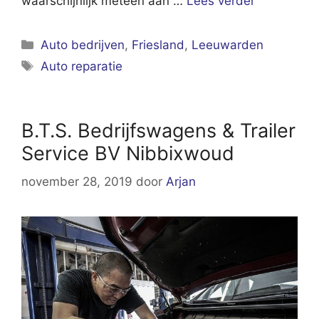
waarschijnlijk meteen aan …
Lees verder
Categorieën
Auto bedrijven
,
Friesland
,
Leeuwarden
Tags
Auto reparatie
B.T.S. Bedrijfswagens & Trailer
Service BV Nibbixwoud
november 28, 2019
door
Arjan