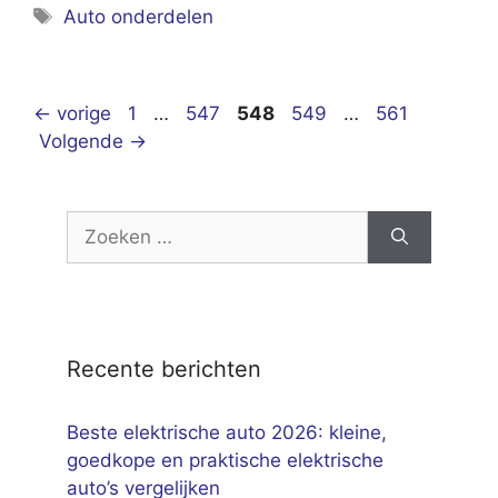
Tags
Auto onderdelen
Pagina
Pagina
Pagina
Pagina
Pagina
←
vorige
1
…
547
548
549
…
561
Volgende
→
Zoek
naar:
Recente berichten
Beste elektrische auto 2026: kleine,
goedkope en praktische elektrische
auto’s vergelijken