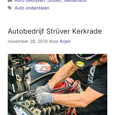
Auto bedrijven
,
Druten
,
Gelderland
Tags
Auto onderdelen
Autobedrijf Strüver Kerkrade
november 28, 2019
door
Arjan