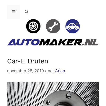
Ga
naar
Menu
de
inhoud
Car-E. Druten
november 28, 2019
door
Arjan