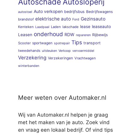
Autoschade
Autosloperij
Auto verkopen
bedrijfsbus
Bedrijfswagens
autostoel
elektrische auto
Gezinsauto
brandstof
Ford
lease
leaseauto
Kenteken
Laden
lakschade
Laadpaal
onderhoud
RDW
Leasen
Rijbewijs
repareren
Tips
sportwagen
transport
Scooter
spotrepair
tweedehands
uitdeuken
Verkoop
vervoermiddel
Verzekering
Verzekeringen
Vrachtwagen
winterbanden
Meer weten over Automaker.nl
Wij van Automaker.nl helpen je graag
met het maken van je auto. Zoek vind
en vraag een lokaal bedrijf. Of vind tips