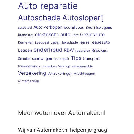
Auto reparatie
Autoschade
Autosloperij
Auto verkopen
bedrijfsbus
Bedrijfswagens
autostoel
elektrische auto
Gezinsauto
brandstof
Ford
lease
leaseauto
Kenteken
Laden
lakschade
Laadpaal
onderhoud
RDW
Leasen
Rijbewijs
repareren
Tips
sportwagen
transport
Scooter
spotrepair
tweedehands
uitdeuken
Verkoop
vervoermiddel
Verzekering
Verzekeringen
Vrachtwagen
winterbanden
Meer weten over Automaker.nl
Wij van Automaker.nl helpen je graag