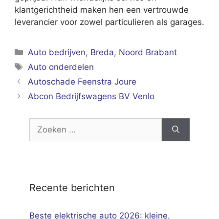
klantgerichtheid maken hen een vertrouwde
leverancier voor zowel particulieren als garages.
Categorieën
Auto bedrijven
,
Breda
,
Noord Brabant
Tags
Auto onderdelen
Autoschade Feenstra Joure
Abcon Bedrijfswagens BV Venlo
Zoek
naar:
Recente berichten
Beste elektrische auto 2026: kleine,