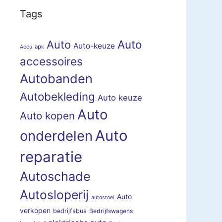
Tags
Auto
Auto
Auto-keuze
apk
Accu
accessoires
Autobanden
Autobekleding
Auto keuze
Auto
Auto kopen
Auto
onderdelen
reparatie
Autoschade
Autosloperij
Auto
autostoel
verkopen
bedrijfsbus
Bedrijfswagens