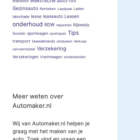
elektrische auto
brandstof
Ford
Gezinsauto
Kenteken
Laden
Laadpaal
lease
leaseauto
Leasen
lakschade
onderhoud
RDW
Rijbewijs
repareren
Tips
sportwagen
Scooter
spotrepair
transport
tweedehands
uitdeuken
Verkoop
Verzekering
vervoermiddel
Verzekeringen
Vrachtwagen
winterbanden
Meer weten over
Automaker.nl
Wij van Automaker.nl helpen je
graag met het maken van je
auto. Zoek vind en vraag een