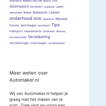
elektrische auto
brandstof
Ford
Gezinsauto
Kenteken
Laden
Laadpaal
lease
leaseauto
Leasen
lakschade
onderhoud
RDW
Rijbewijs
repareren
Tips
sportwagen
Scooter
spotrepair
transport
tweedehands
uitdeuken
Verkoop
Verzekering
vervoermiddel
Verzekeringen
Vrachtwagen
winterbanden
Meer weten over
Automaker.nl
Wij van Automaker.nl helpen je
graag met het maken van je
auto. Zoek vind en vraag een