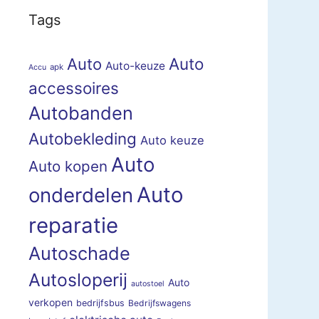
Tags
Auto
Auto
Auto-keuze
apk
Accu
accessoires
Autobanden
Autobekleding
Auto keuze
Auto
Auto kopen
Auto
onderdelen
reparatie
Autoschade
Autosloperij
Auto
autostoel
verkopen
bedrijfsbus
Bedrijfswagens