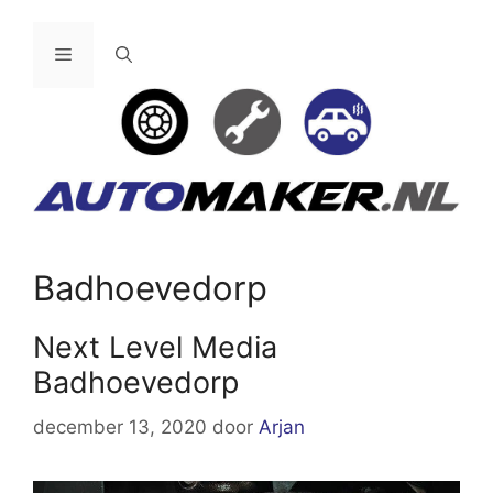
Ga
naar
Menu
de
inhoud
Badhoevedorp
Next Level Media
Badhoevedorp
december 13, 2020
door
Arjan