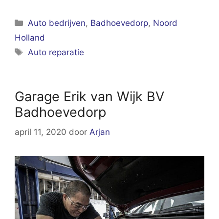
Categorieën
Auto bedrijven
,
Badhoevedorp
,
Noord
Holland
Tags
Auto reparatie
Garage Erik van Wijk BV
Badhoevedorp
april 11, 2020
door
Arjan