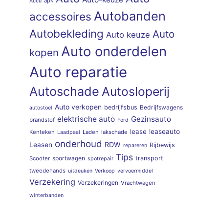
apk
Accu
Autobanden
accessoires
Autobekleding
Auto
Auto keuze
Auto onderdelen
kopen
Auto reparatie
Autoschade
Autosloperij
Auto verkopen
bedrijfsbus
Bedrijfswagens
autostoel
elektrische auto
Gezinsauto
brandstof
Ford
lease
leaseauto
Kenteken
Laden
lakschade
Laadpaal
onderhoud
RDW
Leasen
Rijbewijs
repareren
Tips
sportwagen
transport
Scooter
spotrepair
tweedehands
uitdeuken
Verkoop
vervoermiddel
Verzekering
Verzekeringen
Vrachtwagen
winterbanden