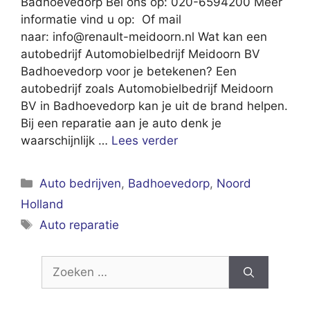
Badhoevedorp Bel ons op: 020-6594200 Meer
informatie vind u op: Of mail
naar:
info@renault-meidoorn.nl
Wat kan een
autobedrijf Automobielbedrijf Meidoorn BV
Badhoevedorp voor je betekenen? Een
autobedrijf zoals Automobielbedrijf Meidoorn
BV in Badhoevedorp kan je uit de brand helpen.
Bij een reparatie aan je auto denk je
waarschijnlijk …
Lees verder
Categorieën
Auto bedrijven
,
Badhoevedorp
,
Noord
Holland
Tags
Auto reparatie
Zoek
naar: