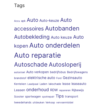
Tags
Auto
Auto
Auto-keuze
apk
Accu
Autobanden
accessoires
Autobekleding
Auto
Auto keuze
Auto onderdelen
kopen
Auto reparatie
Autoschade
Autosloperij
Auto verkopen
bedrijfsbus
Bedrijfswagens
autostoel
elektrische auto
Gezinsauto
brandstof
Ford
lease
leaseauto
Kenteken
Laden
lakschade
Laadpaal
onderhoud
RDW
Leasen
Rijbewijs
repareren
Tips
sportwagen
transport
Scooter
spotrepair
tweedehands
uitdeuken
Verkoop
vervoermiddel