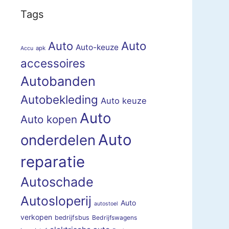
Tags
Auto
Auto
Auto-keuze
apk
Accu
accessoires
Autobanden
Autobekleding
Auto keuze
Auto
Auto kopen
Auto
onderdelen
reparatie
Autoschade
Autosloperij
Auto
autostoel
verkopen
bedrijfsbus
Bedrijfswagens