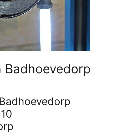
a Badhoevedorp
n Badhoevedorp
110
orp