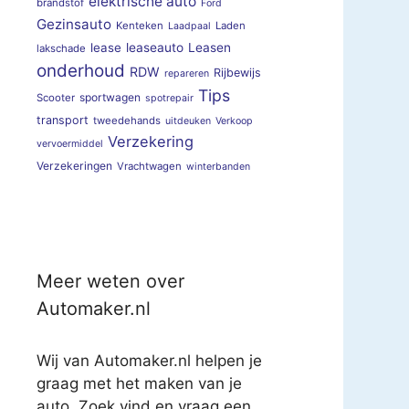
elektrische auto
brandstof
Ford
Gezinsauto
Kenteken
Laden
Laadpaal
lease
leaseauto
Leasen
lakschade
onderhoud
RDW
Rijbewijs
repareren
Tips
sportwagen
Scooter
spotrepair
transport
tweedehands
uitdeuken
Verkoop
Verzekering
vervoermiddel
Verzekeringen
Vrachtwagen
winterbanden
Meer weten over
Automaker.nl
Wij van Automaker.nl helpen je
graag met het maken van je
auto. Zoek vind en vraag een