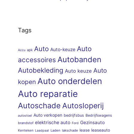
Tags
Auto
Auto
Auto-keuze
apk
Accu
Autobanden
accessoires
Autobekleding
Auto
Auto keuze
Auto onderdelen
kopen
Auto reparatie
Autoschade
Autosloperij
Auto verkopen
bedrijfsbus
Bedrijfswagens
autostoel
elektrische auto
Gezinsauto
brandstof
Ford
lease
leaseauto
Kenteken
Laden
lakschade
Laadpaal