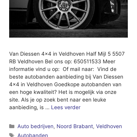
Van Diessen 4×4 in Veldhoven Half Mijl 5 5507
RB Veldhoven Bel ons op: 650511533 Meer
informatie vind u op: Of mail naar: Vind de
beste autobanden aanbieding bij Van Diessen
4×4 in Veldhoven Goedkope autobanden van
een hoge kwaliteit? Het is mogelijk via onze
site. Als je op zoek bent naar een leuke
aanbieding, is …
Lees verder
Categorieën
Auto bedrijven
,
Noord Brabant
,
Veldhoven
Tags
Autobanden