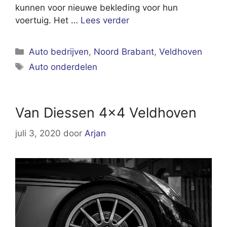
kunnen voor nieuwe bekleding voor hun
voertuig. Het …
Lees verder
Categorieën
Auto bedrijven
,
Noord Brabant
,
Veldhoven
Tags
Auto onderdelen
Van Diessen 4×4 Veldhoven
juli 3, 2020
door
Arjan