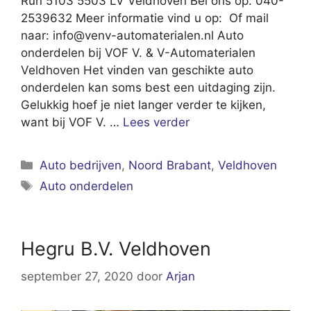
Run 5103 5503 LV Veldhoven Bel ons op: 040-
2539632 Meer informatie vind u op: Of mail
naar:
info@venv-automaterialen.nl
Auto
onderdelen bij VOF V. & V-Automaterialen
Veldhoven Het vinden van geschikte auto
onderdelen kan soms best een uitdaging zijn.
Gelukkig hoef je niet langer verder te kijken,
want bij VOF V. …
Lees verder
Categorieën
Auto bedrijven
,
Noord Brabant
,
Veldhoven
Tags
Auto onderdelen
Hegru B.V. Veldhoven
september 27, 2020
door
Arjan