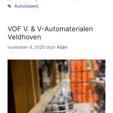
Tags
Autosloperij
VOF V. & V-Automaterialen
Veldhoven
november 4, 2020
door
Arjan