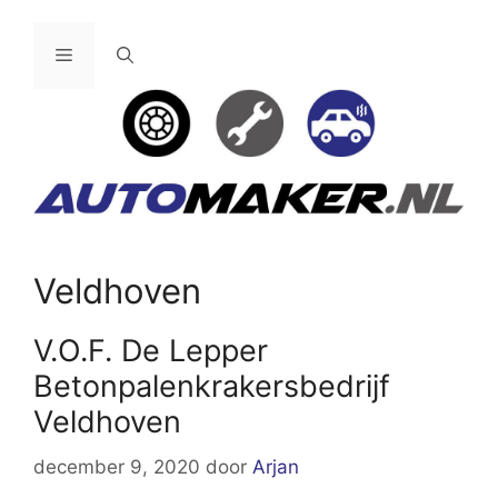
Ga
naar
Menu
de
inhoud
Veldhoven
V.O.F. De Lepper
Betonpalenkrakersbedrijf
Veldhoven
december 9, 2020
door
Arjan