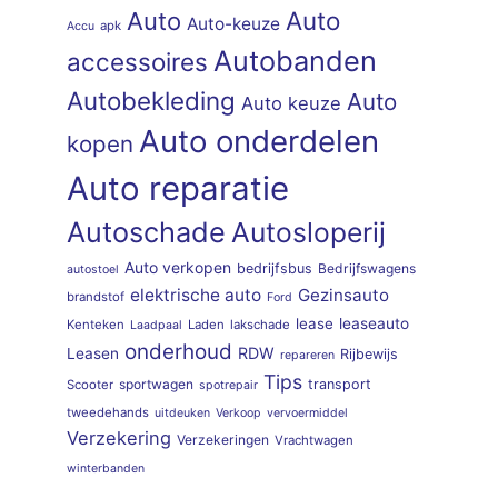
Auto
Auto
Auto-keuze
apk
Accu
Autobanden
accessoires
Autobekleding
Auto
Auto keuze
Auto onderdelen
kopen
Auto reparatie
Autoschade
Autosloperij
Auto verkopen
bedrijfsbus
Bedrijfswagens
autostoel
elektrische auto
Gezinsauto
brandstof
Ford
lease
leaseauto
Kenteken
Laden
lakschade
Laadpaal
onderhoud
RDW
Leasen
Rijbewijs
repareren
Tips
sportwagen
transport
Scooter
spotrepair
tweedehands
uitdeuken
Verkoop
vervoermiddel
Verzekering
Verzekeringen
Vrachtwagen
winterbanden