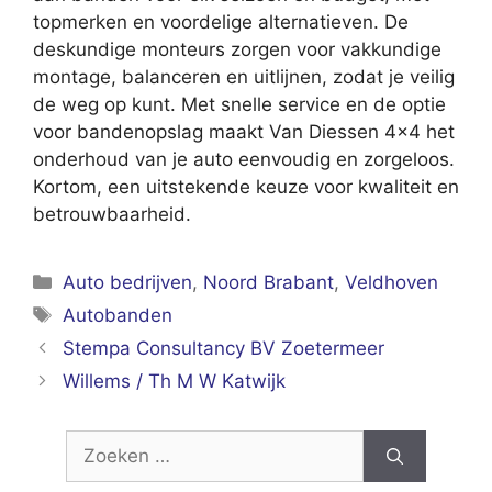
topmerken en voordelige alternatieven. De
deskundige monteurs zorgen voor vakkundige
montage, balanceren en uitlijnen, zodat je veilig
de weg op kunt. Met snelle service en de optie
voor bandenopslag maakt Van Diessen 4×4 het
onderhoud van je auto eenvoudig en zorgeloos.
Kortom, een uitstekende keuze voor kwaliteit en
betrouwbaarheid.
Categorieën
Auto bedrijven
,
Noord Brabant
,
Veldhoven
Tags
Autobanden
Stempa Consultancy BV Zoetermeer
Willems / Th M W Katwijk
Zoek
naar: