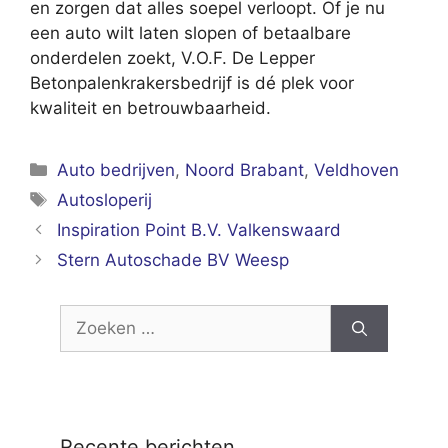
en zorgen dat alles soepel verloopt. Of je nu
een auto wilt laten slopen of betaalbare
onderdelen zoekt, V.O.F. De Lepper
Betonpalenkrakersbedrijf is dé plek voor
kwaliteit en betrouwbaarheid.
Categorieën
Auto bedrijven
,
Noord Brabant
,
Veldhoven
Tags
Autosloperij
Inspiration Point B.V. Valkenswaard
Stern Autoschade BV Weesp
Zoek
naar:
Recente berichten