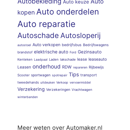
Autobekleding
Auto
Auto keuze
Auto onderdelen
kopen
Auto reparatie
Autoschade
Autosloperij
Auto verkopen
bedrijfsbus
Bedrijfswagens
autostoel
elektrische auto
Gezinsauto
brandstof
Ford
lease
leaseauto
Kenteken
Laden
lakschade
Laadpaal
onderhoud
RDW
Leasen
Rijbewijs
repareren
Tips
sportwagen
transport
Scooter
spotrepair
tweedehands
uitdeuken
Verkoop
vervoermiddel
Verzekering
Verzekeringen
Vrachtwagen
winterbanden
Meer weten over Automaker.nl