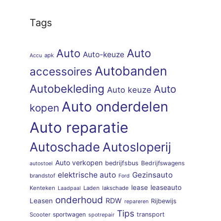
Tags
Auto
Auto
Auto-keuze
apk
Accu
Autobanden
accessoires
Autobekleding
Auto
Auto keuze
Auto onderdelen
kopen
Auto reparatie
Autoschade
Autosloperij
Auto verkopen
bedrijfsbus
Bedrijfswagens
autostoel
elektrische auto
Gezinsauto
brandstof
Ford
lease
leaseauto
Kenteken
Laden
lakschade
Laadpaal
onderhoud
RDW
Leasen
Rijbewijs
repareren
Tips
sportwagen
transport
Scooter
spotrepair