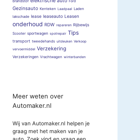
elektrische auto
brandstof
Ford
Gezinsauto
Kenteken
Laden
Laadpaal
lease
leaseauto
Leasen
lakschade
onderhoud
RDW
Rijbewijs
repareren
Tips
sportwagen
Scooter
spotrepair
transport
tweedehands
uitdeuken
Verkoop
Verzekering
vervoermiddel
Verzekeringen
Vrachtwagen
winterbanden
Meer weten over
Automaker.nl
Wij van Automaker.nl helpen je
graag met het maken van je
auto. Zoek vind en vraag een