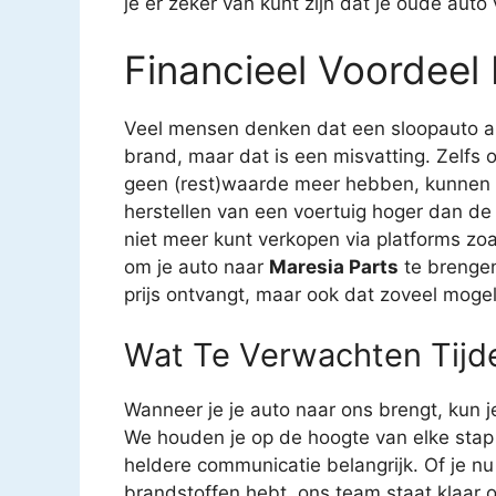
je er zeker van kunt zijn dat je oude aut
Financieel Voordeel 
Veel mensen denken dat een sloopauto all
brand, maar dat is een misvatting. Zelfs 
geen (rest)waarde meer hebben, kunnen 
herstellen van een voertuig hoger dan de 
niet meer kunt verkopen via platforms zoal
om je auto naar
Maresia Parts
te brengen.
prijs ontvangt, maar ook dat zoveel moge
Wat Te Verwachten Tijd
Wanneer je je auto naar ons brengt, kun j
We houden je op de hoogte van elke stap
heldere communicatie belangrijk. Of je nu
brandstoffen hebt, ons team staat klaar 