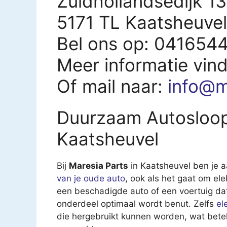
Zuidhollandsedijk 13
5171 TL Kaatsheuvel
Bel ons op: 041654
Meer informatie vin
Of mail naar:
info@
m
Duurzaam Autosloop 
Kaatsheuvel
Bij
Maresia Parts
in Kaatsheuvel ben je a
van je oude auto
, ook als het gaat om el
een beschadigde auto of een voertuig dat 
onderdeel optimaal wordt benut. Zelfs
el
die hergebruikt kunnen worden, wat beteken