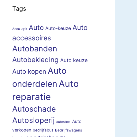
Tags
Auto
Auto
Auto-keuze
apk
Accu
accessoires
Autobanden
Autobekleding
Auto keuze
Auto
Auto kopen
Auto
onderdelen
reparatie
Autoschade
Autosloperij
Auto
autostoel
verkopen
bedrijfsbus
Bedrijfswagens