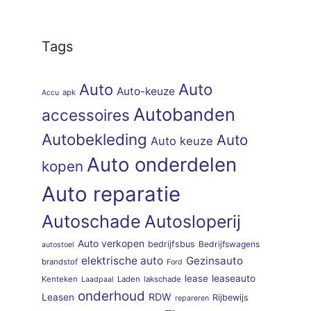
Tags
Auto
Auto
Auto-keuze
apk
Accu
Autobanden
accessoires
Autobekleding
Auto
Auto keuze
Auto onderdelen
kopen
Auto reparatie
Autoschade
Autosloperij
Auto verkopen
bedrijfsbus
Bedrijfswagens
autostoel
elektrische auto
Gezinsauto
brandstof
Ford
lease
leaseauto
Kenteken
Laden
lakschade
Laadpaal
onderhoud
RDW
Leasen
Rijbewijs
repareren