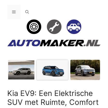
Ga
naar
Menu
de
inhoud
Kia EV9: Een Elektrische
SUV met Ruimte, Comfort