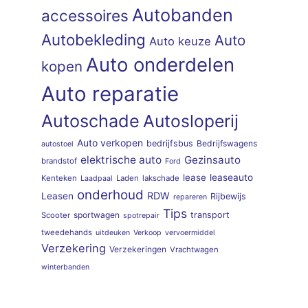
Autobanden
accessoires
Autobekleding
Auto
Auto keuze
Auto onderdelen
kopen
Auto reparatie
Autoschade
Autosloperij
Auto verkopen
bedrijfsbus
Bedrijfswagens
autostoel
elektrische auto
Gezinsauto
brandstof
Ford
lease
leaseauto
Kenteken
Laden
lakschade
Laadpaal
onderhoud
RDW
Leasen
Rijbewijs
repareren
Tips
sportwagen
transport
Scooter
spotrepair
tweedehands
uitdeuken
Verkoop
vervoermiddel
Verzekering
Verzekeringen
Vrachtwagen
winterbanden