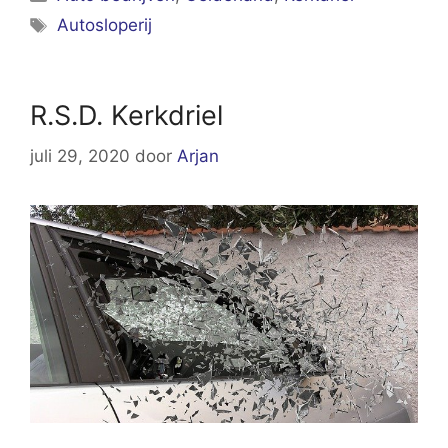
Tags
Autosloperij
R.S.D. Kerkdriel
juli 29, 2020
door
Arjan