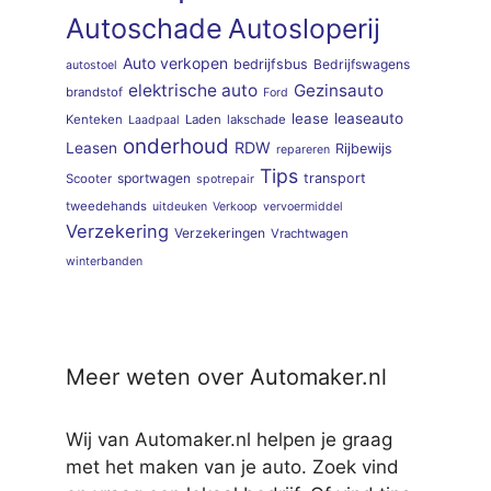
Autoschade
Autosloperij
Auto verkopen
bedrijfsbus
Bedrijfswagens
autostoel
elektrische auto
Gezinsauto
brandstof
Ford
lease
leaseauto
Kenteken
Laden
lakschade
Laadpaal
onderhoud
RDW
Leasen
Rijbewijs
repareren
Tips
sportwagen
transport
Scooter
spotrepair
tweedehands
uitdeuken
Verkoop
vervoermiddel
Verzekering
Verzekeringen
Vrachtwagen
winterbanden
Meer weten over Automaker.nl
Wij van Automaker.nl helpen je graag
met het maken van je auto. Zoek vind