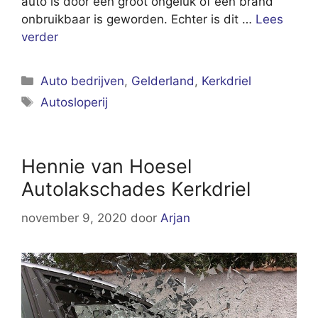
auto is door een groot ongeluk of een brand
onbruikbaar is geworden. Echter is dit …
Lees
verder
Categorieën
Auto bedrijven
,
Gelderland
,
Kerkdriel
Tags
Autosloperij
Hennie van Hoesel
Autolakschades Kerkdriel
november 9, 2020
door
Arjan