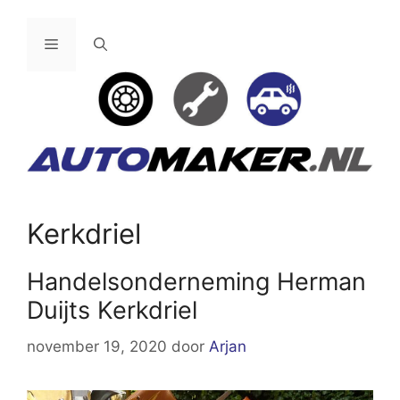
Ga
naar
Menu
de
inhoud
Kerkdriel
Handelsonderneming Herman
Duijts Kerkdriel
november 19, 2020
door
Arjan