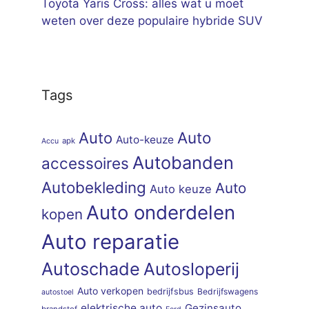
Toyota Yaris Cross: alles wat u moet
weten over deze populaire hybride SUV
Tags
Auto
Auto
Auto-keuze
apk
Accu
Autobanden
accessoires
Autobekleding
Auto
Auto keuze
Auto onderdelen
kopen
Auto reparatie
Autoschade
Autosloperij
Auto verkopen
bedrijfsbus
Bedrijfswagens
autostoel
elektrische auto
Gezinsauto