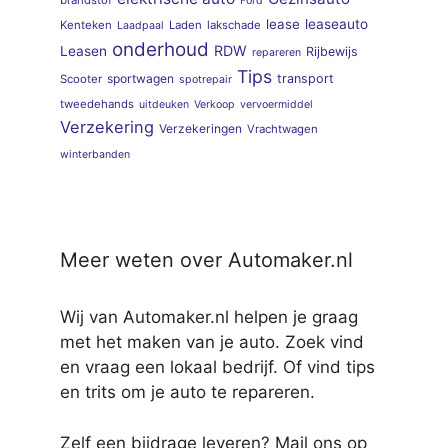
brandstof
Ford
lease
leaseauto
Kenteken
Laden
lakschade
Laadpaal
onderhoud
RDW
Leasen
Rijbewijs
repareren
Tips
sportwagen
transport
Scooter
spotrepair
tweedehands
uitdeuken
Verkoop
vervoermiddel
Verzekering
Verzekeringen
Vrachtwagen
winterbanden
Meer weten over Automaker.nl
Wij van Automaker.nl helpen je graag
met het maken van je auto. Zoek vind
en vraag een lokaal bedrijf. Of vind tips
en trits om je auto te repareren.
Zelf een bijdrage leveren? Mail ons op