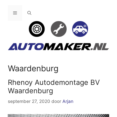
Ga
naar
Menu
de
inhoud
Waardenburg
Rhenoy Autodemontage BV
Waardenburg
september 27, 2020
door
Arjan