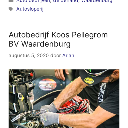
Auto bedrijven
,
Gelderland
,
Waardenburg
Tags
Autosloperij
Autobedrijf Koos Pellegrom
BV Waardenburg
augustus 5, 2020
door
Arjan