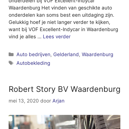
onderdelen bij VOF Excellent-Indycar
Waardenburg Het vinden van geschikte auto
onderdelen kan soms best een uitdaging zijn.
Gelukkig hoef je niet langer verder te kijken,
want bij VOF Excellent-Indycar in Waardenburg
vind je alles …
Lees verder
Categorieën
Auto bedrijven
,
Gelderland
,
Waardenburg
Tags
Autobekleding
Robert Story BV Waardenburg
mei 13, 2020
door
Arjan