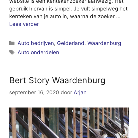
website is een kentekenzoeker aanwezig. Het
gebruik hiervan is simpel. Je vult simpelweg het
kenteken van je auto in, waarna de zoeker …
Lees verder
Categorieën
Auto bedrijven
,
Gelderland
,
Waardenburg
Tags
Auto onderdelen
Bert Story Waardenburg
september 16, 2020
door
Arjan