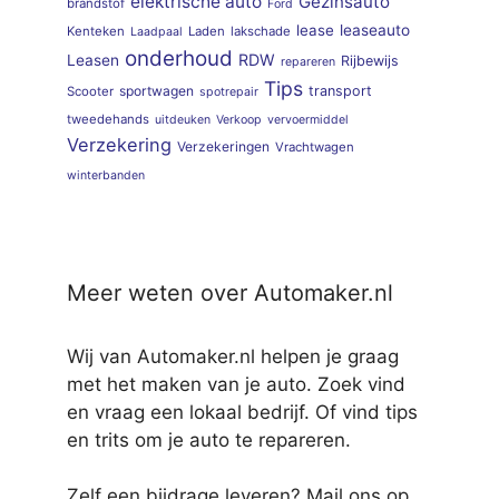
elektrische auto
Gezinsauto
brandstof
Ford
lease
leaseauto
Kenteken
Laden
lakschade
Laadpaal
onderhoud
RDW
Leasen
Rijbewijs
repareren
Tips
sportwagen
transport
Scooter
spotrepair
tweedehands
uitdeuken
Verkoop
vervoermiddel
Verzekering
Verzekeringen
Vrachtwagen
winterbanden
Meer weten over Automaker.nl
Wij van Automaker.nl helpen je graag
met het maken van je auto. Zoek vind
en vraag een lokaal bedrijf. Of vind tips
en trits om je auto te repareren.
Zelf een bijdrage leveren? Mail ons op