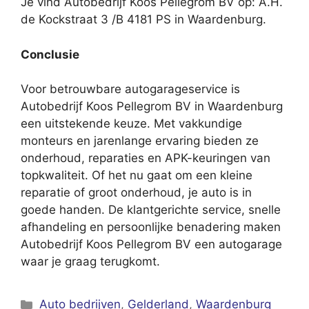
Je vind Autobedrijf Koos Pellegrom BV op: A.H.
de Kockstraat 3 /B 4181 PS in Waardenburg.
Conclusie
Voor betrouwbare autogarageservice is
Autobedrijf Koos Pellegrom BV in Waardenburg
een uitstekende keuze. Met vakkundige
monteurs en jarenlange ervaring bieden ze
onderhoud, reparaties en APK-keuringen van
topkwaliteit. Of het nu gaat om een kleine
reparatie of groot onderhoud, je auto is in
goede handen. De klantgerichte service, snelle
afhandeling en persoonlijke benadering maken
Autobedrijf Koos Pellegrom BV een autogarage
waar je graag terugkomt.
Categorieën
Auto bedrijven
,
Gelderland
,
Waardenburg