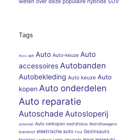
weten over deze populaire hybride SUV
Tags
Auto
Auto
Auto-keuze
apk
Accu
Autobanden
accessoires
Autobekleding
Auto
Auto keuze
Auto onderdelen
kopen
Auto reparatie
Autoschade
Autosloperij
Auto verkopen
bedrijfsbus
Bedrijfswagens
autostoel
elektrische auto
Gezinsauto
brandstof
Ford
lease
leaseauto
Kenteken
Laden
lakschade
Laadpaal