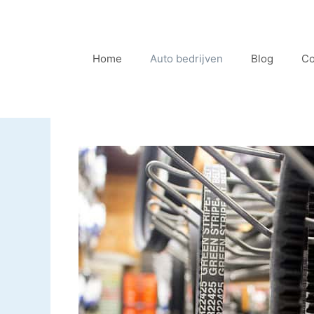
Ga
naar
de
Home
Auto bedrijven
Blog
Co
inhoud