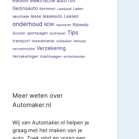
elektrische auto
brandstof
Ford
Gezinsauto
Kenteken
Laden
Laadpaal
lease
leaseauto
Leasen
lakschade
onderhoud
RDW
Rijbewijs
repareren
Tips
sportwagen
Scooter
spotrepair
transport
tweedehands
uitdeuken
Verkoop
Verzekering
vervoermiddel
Verzekeringen
Vrachtwagen
winterbanden
Meer weten over
Automaker.nl
Wij van Automaker.nl helpen je
graag met het maken van je
auto. Zoek vind en vraag een