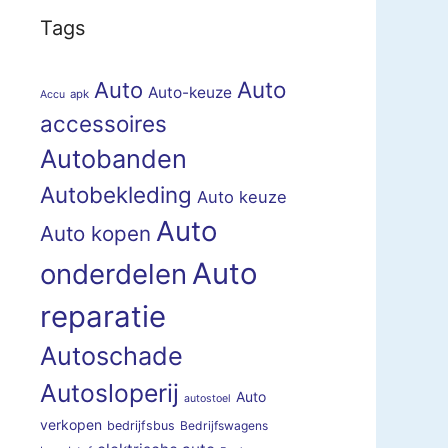
Tags
Auto
Auto
Auto-keuze
apk
Accu
accessoires
Autobanden
Autobekleding
Auto keuze
Auto
Auto kopen
Auto
onderdelen
reparatie
Autoschade
Autosloperij
Auto
autostoel
verkopen
bedrijfsbus
Bedrijfswagens