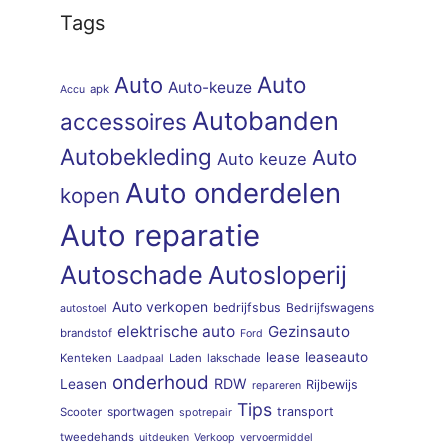
Tags
Auto
Auto
Auto-keuze
apk
Accu
Autobanden
accessoires
Autobekleding
Auto
Auto keuze
Auto onderdelen
kopen
Auto reparatie
Autoschade
Autosloperij
Auto verkopen
bedrijfsbus
Bedrijfswagens
autostoel
elektrische auto
Gezinsauto
brandstof
Ford
lease
leaseauto
Kenteken
Laden
lakschade
Laadpaal
onderhoud
RDW
Leasen
Rijbewijs
repareren
Tips
sportwagen
transport
Scooter
spotrepair
tweedehands
uitdeuken
Verkoop
vervoermiddel