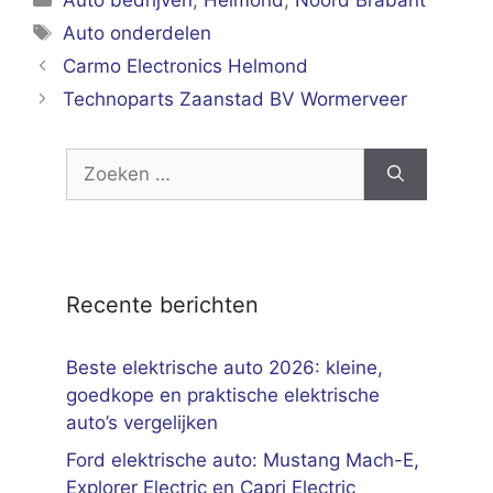
Auto bedrijven
,
Helmond
,
Noord Brabant
Tags
Auto onderdelen
Carmo Electronics Helmond
Technoparts Zaanstad BV Wormerveer
Zoek
naar:
Recente berichten
Beste elektrische auto 2026: kleine,
goedkope en praktische elektrische
auto’s vergelijken
Ford elektrische auto: Mustang Mach-E,
Explorer Electric en Capri Electric