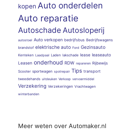
Auto onderdelen
kopen
Auto reparatie
Autoschade
Autosloperij
Auto verkopen
bedrijfsbus
Bedrijfswagens
autostoel
elektrische auto
Gezinsauto
brandstof
Ford
lease
leaseauto
Kenteken
Laden
lakschade
Laadpaal
onderhoud
RDW
Leasen
Rijbewijs
repareren
Tips
sportwagen
transport
Scooter
spotrepair
tweedehands
uitdeuken
Verkoop
vervoermiddel
Verzekering
Verzekeringen
Vrachtwagen
winterbanden
Meer weten over Automaker.nl