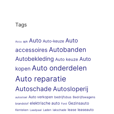
Tags
Auto
Auto
Auto-keuze
apk
Accu
Autobanden
accessoires
Autobekleding
Auto
Auto keuze
Auto onderdelen
kopen
Auto reparatie
Autoschade
Autosloperij
Auto verkopen
bedrijfsbus
Bedrijfswagens
autostoel
elektrische auto
Gezinsauto
brandstof
Ford
lease
leaseauto
Kenteken
Laden
lakschade
Laadpaal