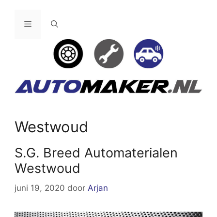
Ga
naar
Menu
de
inhoud
Westwoud
S.G. Breed Automaterialen
Westwoud
juni 19, 2020
door
Arjan