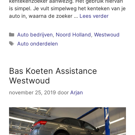
kentekenzoeker aanwezig. Het gebruik hiervan
is simpel. Je vult simpelweg het kenteken van je
auto in, waarna de zoeker …
Lees verder
Categorieën
Auto bedrijven
,
Noord Holland
,
Westwoud
Tags
Auto onderdelen
Bas Koeten Assistance
Westwoud
november 25, 2019
door
Arjan