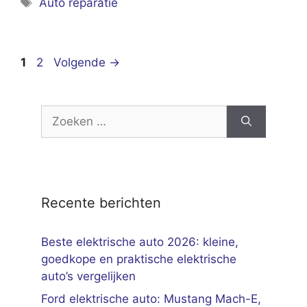
Auto reparatie
Pagina
Pagina
1
2
Volgende
→
Zoek
naar:
Recente berichten
Beste elektrische auto 2026: kleine,
goedkope en praktische elektrische
auto’s vergelijken
Ford elektrische auto: Mustang Mach-E,