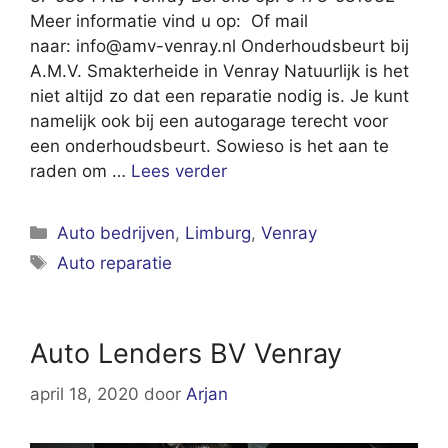
Meer informatie vind u op: Of mail
naar:
info@amv-venray.nl
Onderhoudsbeurt bij
A.M.V. Smakterheide in Venray Natuurlijk is het
niet altijd zo dat een reparatie nodig is. Je kunt
namelijk ook bij een autogarage terecht voor
een onderhoudsbeurt. Sowieso is het aan te
raden om …
Lees verder
Categorieën
Auto bedrijven
,
Limburg
,
Venray
Tags
Auto reparatie
Auto Lenders BV Venray
april 18, 2020
door
Arjan