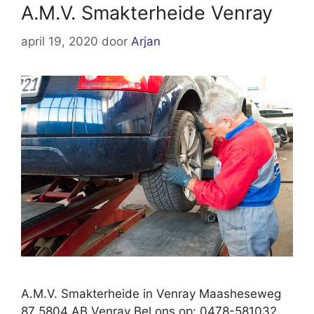
A.M.V. Smakterheide Venray
april 19, 2020
door
Arjan
A.M.V. Smakterheide in Venray Maasheseweg
87 5804 AB Venray Bel ons op: 0478-581032