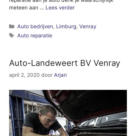
meteen aan …
Lees verder
Categorieën
Auto bedrijven
,
Limburg
,
Venray
Tags
Auto reparatie
Auto-Landeweert BV Venray
april 2, 2020
door
Arjan