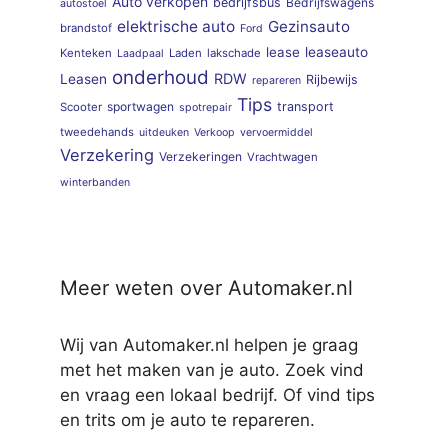
Auto verkopen
bedrijfsbus
Bedrijfswagens
autostoel
elektrische auto
Gezinsauto
brandstof
Ford
lease
leaseauto
Kenteken
Laden
lakschade
Laadpaal
onderhoud
RDW
Leasen
Rijbewijs
repareren
Tips
sportwagen
transport
Scooter
spotrepair
tweedehands
uitdeuken
Verkoop
vervoermiddel
Verzekering
Verzekeringen
Vrachtwagen
winterbanden
Meer weten over Automaker.nl
Wij van Automaker.nl helpen je graag
met het maken van je auto. Zoek vind
en vraag een lokaal bedrijf. Of vind tips
en trits om je auto te repareren.