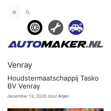
Ga
naar
Menu
de
inhoud
Venray
Houdstermaatschappij Tasko
BV Venray
december 13, 2020
door
Arjan